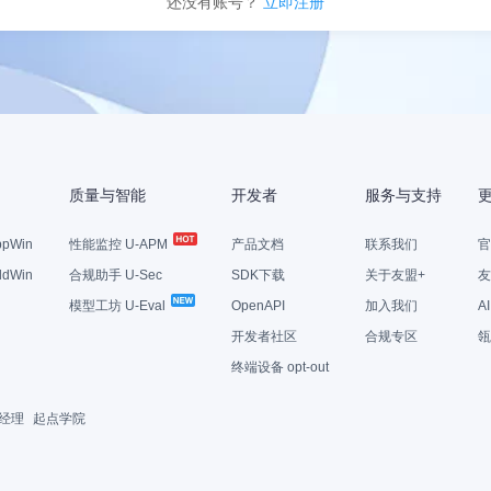
还没有账号？
立即注册
质量与智能
开发者
服务与支持
pWin
性能监控 U-APM
产品文档
联系我们
官
dWin
合规助手 U-Sec
SDK下载
关于友盟+
友
模型工坊 U-Eval
OpenAPI
加入我们
A
开发者社区
合规专区
瓴
终端设备 opt-out
经理
起点学院