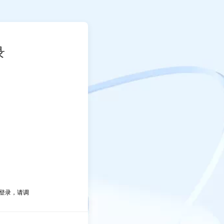
录
常登录，请调
引